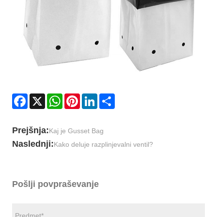
Facebook
X
WhatsApp
Pinterest
LinkedIn
Share
Prejšnja:
Kaj je Gusset Bag
Naslednji:
Kako deluje razplinjevalni ventil?
Pošlji povpraševanje