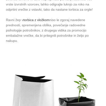
vrste izvrstnih vzorcev, lahko odigrajte luknjo za roko na
odprtini vrečke z vstavki, tako da nastane torbica za orgle!
Ravni žep v
torbica z vložkom
niso le zgoraj navedene
prednosti, spremenjena oblika, povečanje radovedne
psihologije potrošnikov, z drugega vidika za promocijo
embalažne vrečke, da bi pritegnili potrošnike in željo po
nakupu.