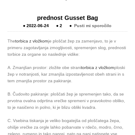
prednost Gusset Bag
●
2022-06-24
●
2
●
Pusti mi sporočilo
The
torbica z vložkom
je ploščat žep za zamenjavo, to je v
primeru zagotavljanja zmogljivosti, spremenjen slog, prednosti
torbice za organe so naslednje vidike:
A. Zmanjšan prostor: zložite obe strani
torbica z vložkom
ploski
žep v notranjosti, kar zmanjša izpostavljenost obeh strani in s
tem zmanjša prostor za pakiranje.
B. Čudovito pakiranje: ploščati žep je spremenjen tako, da se
prvotna ovalna odprtina vrečke spremeni v pravokotno obliko,
to je nasičeno in polno, ki je blizu obliki kvadra.
C. Vsebina tiskanja je veliko bogatejša od ploščatega žepa,
ohišje vrečke za orgle lahko pobarvate v rdečo, modro, črno,
zeleno, rumeno in tako naprej, nato pa nanj natisnete vse