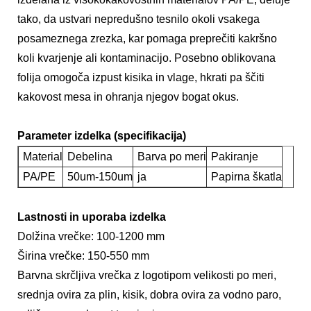
tako, da ustvari nepredušno tesnilo okoli vsakega
posameznega zrezka, kar pomaga preprečiti kakršno
koli kvarjenje ali kontaminacijo. Posebno oblikovana
folija omogoča izpust kisika in vlage, hkrati pa ščiti
kakovost mesa in ohranja njegov bogat okus.
Parameter izdelka (specifikacija)
Material
Debelina
Barva po meri
Pakiranje
PA/PE
50um-150um
ja
Papirna škatla
Lastnosti in uporaba izdelka
Dolžina vrečke: 100-1200 mm
Širina vrečke: 150-550 mm
Barvna skrčljiva vrečka z logotipom velikosti po meri,
srednja ovira za plin, kisik, dobra ovira za vodno paro,