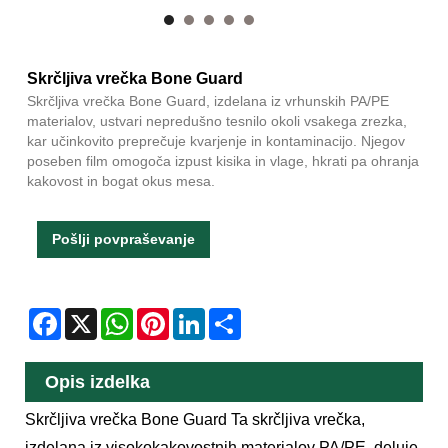
Skrčljiva vrečka Bone Guard
Skrčljiva vrečka Bone Guard, izdelana iz vrhunskih PA/PE
materialov, ustvari nepredušno tesnilo okoli vsakega zrezka,
kar učinkovito preprečuje kvarjenje in kontaminacijo. Njegov
poseben film omogoča izpust kisika in vlage, hkrati pa ohranja
kakovost in bogat okus mesa.
Pošlji povpraševanje
Facebook
X
WhatsApp
Pinterest
LinkedIn
Share
Opis izdelka
Skrčljiva vrečka Bone Guard Ta skrčljiva vrečka,
izdelana iz visokokakovostnih materialov PA/PE, deluje