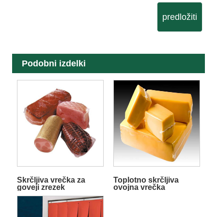
predložiti
Podobni izdelki
Skrčljiva vrečka za
Toplotno skrčljiva
goveji zrezek
ovojna vrečka