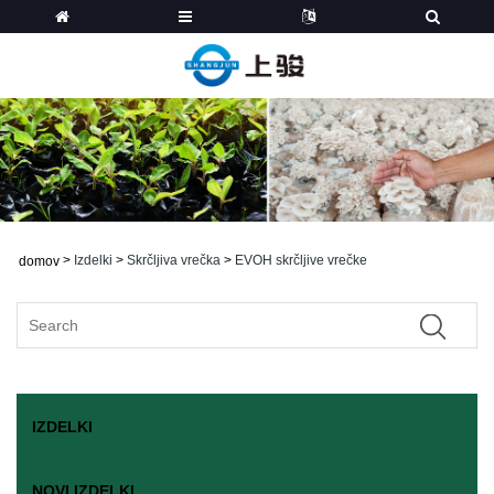
>
Izdelki
>
Skrčljiva vrečka
>
EVOH skrčljive vrečke
domov
IZDELKI
NOVI IZDELKI