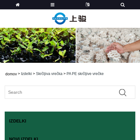
>
Izdelki
>
Skrčljiva vrečka
>
PA PE skrčljive vrečke
domov
IZDELKI
NOVI IZDELKI