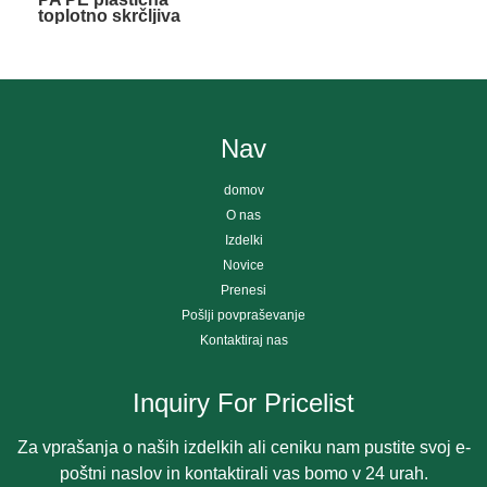
toplotno skrčljiva
embalaža za hrano
Nav
domov
O nas
Izdelki
Novice
Prenesi
Pošlji povpraševanje
Kontaktiraj nas
Inquiry For Pricelist
Za vprašanja o naših izdelkih ali ceniku nam pustite svoj e-
poštni naslov in kontaktirali vas bomo v 24 urah.