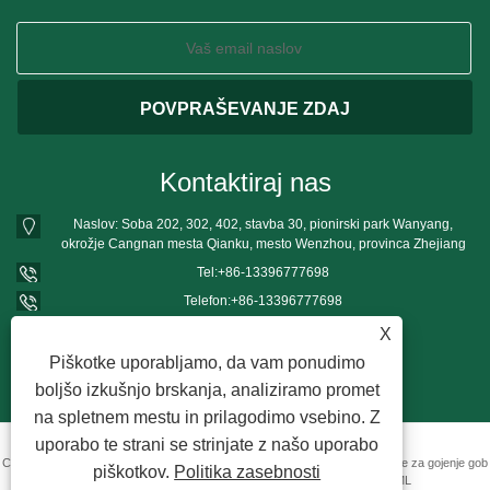
Kontaktiraj nas
Naslov: Soba 202, 302, 402, stavba 30, pionirski park Wanyang,
okrožje Cangnan mesta Qianku, mesto Wenzhou, provinca Zhejiang
Tel:
+86-13396777698
Telefon:
+86-13396777698
E-naslov:
mushroomgrowbag@163.com
X
Piškotke uporabljamo, da vam ponudimo
boljšo izkušnjo brskanja, analiziramo promet
na spletnem mestu in prilagodimo vsebino. Z
uporabo te strani se strinjate z našo uporabo
Copyright © 2022 Wenzhou Shangjun Plastic Products Co., Ltd. – PP vrečke za gojenje gob
piškotkov.
Politika zasebnosti
– Vse pravice pridržane.
Povezave
Sitemap
RSS
XML