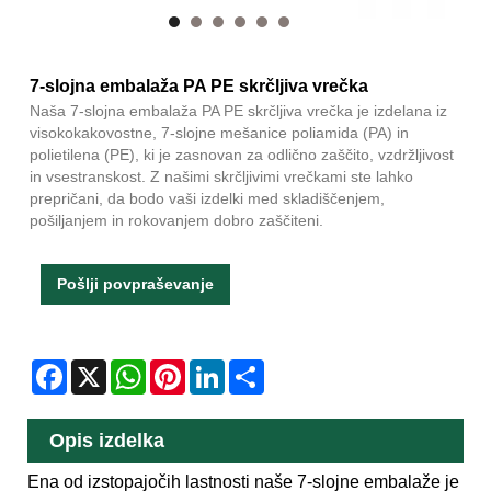
7-slojna embalaža PA PE skrčljiva vrečka
Naša 7-slojna embalaža PA PE skrčljiva vrečka je izdelana iz
visokokakovostne, 7-slojne mešanice poliamida (PA) in
polietilena (PE), ki je zasnovan za odlično zaščito, vzdržljivost
in vsestranskost. Z našimi skrčljivimi vrečkami ste lahko
prepričani, da bodo vaši izdelki med skladiščenjem,
pošiljanjem in rokovanjem dobro zaščiteni.
Pošlji povpraševanje
Facebook
X
WhatsApp
Pinterest
LinkedIn
Share
Opis izdelka
Ena od izstopajočih lastnosti naše 7-slojne embalaže je