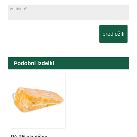
predložiti
Podobni izdelki
PA PE plastična