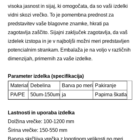
visoka jasnost in sijaj, ki omogočata, da so vaši izdelki
vidni skozi vrečko. To je pomembna prednost za
predstavitev vaše blagovne znamke, hkrati pa
zagotavlja zaščito. Sijajni zaključek zagotavlja, da vaš
izdelek izstopa in je v najboljši možni meri predstavljen
potencialnim strankam. Embalaža je na voljo v različnih
dimenzijah, primernih za vaše izdelke.
Parameter izdelka (specifikacija)
Material
Debelina
Barva po meri
Pakiranje
PA/PE
50um-150um
ja
Papirna škatla
Lastnosti in uporaba izdelka
Dolžina vrečke: 100-1200 mm
Širina vrečke: 150-550 mm
Barvna skrčljiva vrečka z logotipom velikosti po meri,